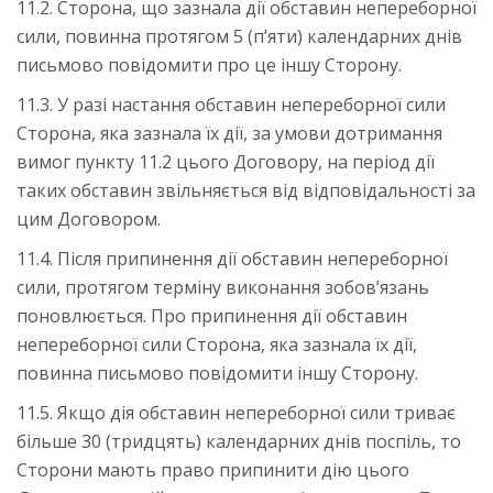
11.2. Сторона, що зазнала дії обставин непереборної
сили, повинна протягом 5 (п’яти) календарних днів
письмово повідомити про це іншу Сторону.
11.3. У разі настання обставин непереборної сили
Сторона, яка зазнала їх дії, за умови дотримання
вимог пункту 11.2 цього Договору, на період дії
таких обставин звільняється від відповідальності за
цим Договором.
11.4. Після припинення дії обставин непереборної
сили, протягом терміну виконання зобов’язань
поновлюється. Про припинення дії обставин
непереборної сили Сторона, яка зазнала їх дії,
повинна письмово повідомити іншу Сторону.
11.5. Якщо дія обставин непереборної сили триває
більше 30 (тридцять) календарних днів поспіль, то
Сторони мають право припинити дію цього