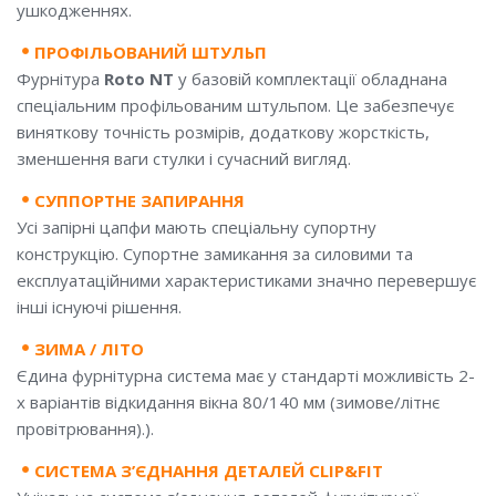
ушкодженнях.
ПРОФІЛЬОВАНИЙ ШТУЛЬП
Фурнітура
Roto NT
у базовій комплектації обладнана
спеціальним профільованим штульпом. Це забезпечує
виняткову точність розмірів, додаткову жорсткість,
зменшення ваги стулки і сучасний вигляд.
СУППОРТНЕ ЗАПИРАННЯ
Усі запірні цапфи мають спеціальну супортну
конструкцію. Супортне замикання за силовими та
експлуатаційними характеристиками значно перевершує
інші існуючі рішення.
ЗИМА / ЛІТО
Єдина фурнітурна система має у стандарті можливість 2-
х варіантів відкидання вікна 80/140 мм (зимове/літнє
провітрювання).).
СИСТЕМА З’ЄДНАННЯ ДЕТАЛЕЙ CLIP&FIT