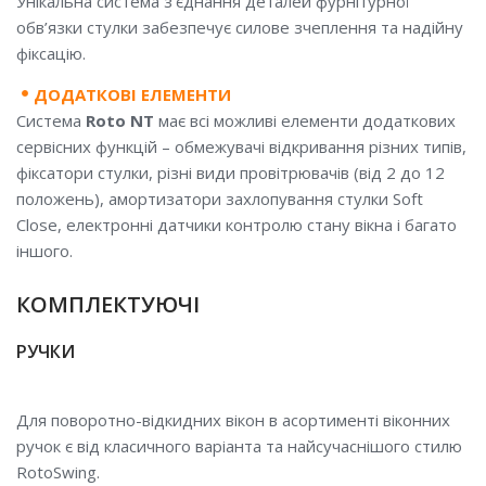
Унікальна система з’єднання деталей фурнітурної
обв’язки стулки забезпечує силове зчеплення та надійну
фіксацію.
ДОДАТКОВІ ЕЛЕМЕНТИ
Система
Roto NT
має всі можливі елементи додаткових
сервісних функцій – обмежувачі відкривання різних типів,
фіксатори стулки, різні види провітрювачів (від 2 до 12
положень), амортизатори захлопування стулки Soft
Close, електронні датчики контролю стану вікна і багато
іншого.
КОМПЛЕКТУЮЧІ
РУЧКИ
Для поворотно-відкидних вікон в асортименті віконних
ручок є від класичного варіанта та найсучаснішого стилю
RotoSwing.