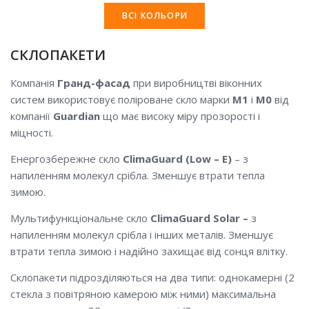
ВСІ КОЛЬОРИ
СКЛОПАКЕТИ
Компанія
Гранд-фасад
при виробництві віконних
систем використовує поліроване скло марки
М1
і
М0
від
компанії
Guardian
що має високу міру прозорості і
міцності.
Енергозбережне скло
ClimaGuard (Low – E)
– з
напиленням молекул срібла. Зменшує втрати тепла
зимою.
Мультифункціональне скло
ClimaGuard
Solar –
з
напиленням молекул срібла і інших металів. Зменшує
втрати тепла зимою і надійно захищає від сонця влітку.
Склопакети підрозділяються на два типи: однокамерні (2
стекла з повітряною камерою між ними) максимальна