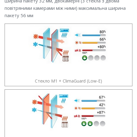
ширина пакету 32 мм, двокамерні (3 стекла з двома
повітряними камерами між ними) максимальна ширина
пакету 56 мм
Стекло М1 + ClimaGuard (Low-E)