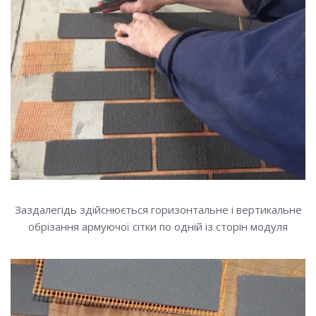
Заздалегідь здійснюється горизонтальне і вертикальне
обрізання армуючої сітки по одній із сторін модуля