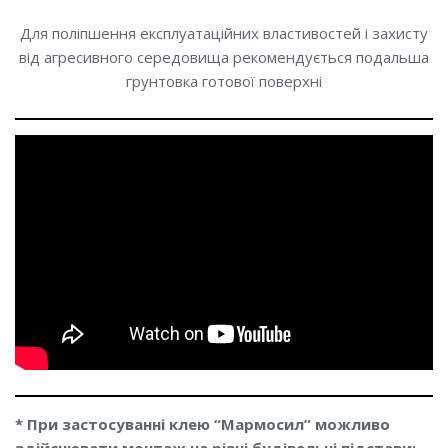
Для поліпшення експлуатаційних властивостей і захисту
від агресивного середовища рекомендується подальша
грунтовка готової поверхні
* При застосуванні клею “Мармосил” можливо
здійснювати монтаж на різні будівельні підстави: