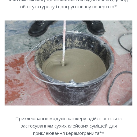
обштукатурену і прогрунтовану поверхню*
Приклеювання модулів клінкеру здійснюється із
застосуванням сухих клейових сумішей для
приклеювання керамогранита**