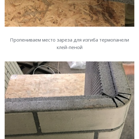
Пропениваем место зареза для изгиба термопанели
клей-пеной