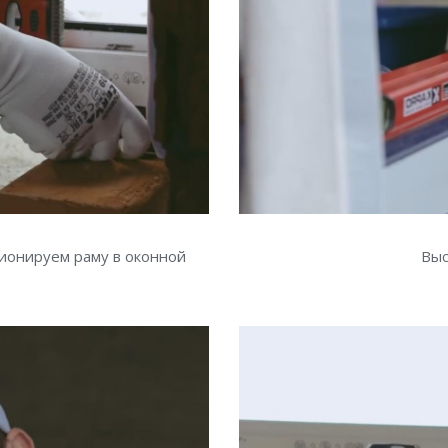
ионируем раму в оконной
Выс